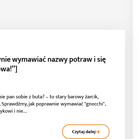
awnie wymawiać nazwy potraw i się
owa!”]
e pan sobie z buta? – to stary barowy żarcik,
ty. Sprawdźmy, jak poprawnie wymawiać "gnocchi",
kowi i nie...
Czytaj dalej