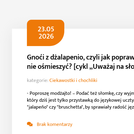
23.05
2026
Gnoći z dżalapenio, czyli jak popr
nie ośmieszyć? [cykl „Uważaj na sł
kategorie:
Ciekawostki i chochliki
- Poproszę modżajto! – Podać też słomkę, czy wyjmi
który dziś jest tylko przystawką do językowej ucz
"jalapeño" czy "bruschetta", by sprawiały radość języ
Brak komentarzy