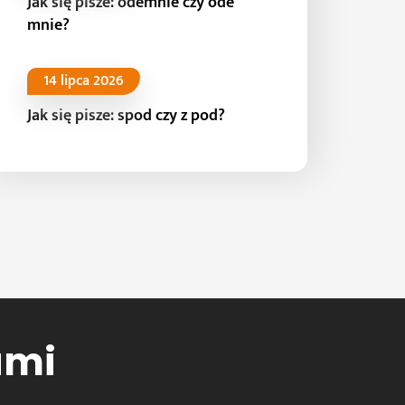
Jak się pisze: odemnie czy ode
mnie?
14 lipca 2026
Jak się pisze: spod czy z pod?
ami