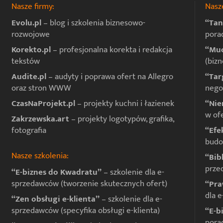
Nasze firmy:
Nasze
Evolu.pl
– blog i szkolenia biznesowo-
“Tan
rozwojowe
pora
Korekto.pl
– profesjonalna korekta i redakcja
“Muc
tekstów
(bizn
Audite.pl
– audyty i poprawa ofert na Allegro
“Tar
oraz stron WWW
negoc
CzasNaProjekt.pl
– projekty kuchni i łazienek
“Nie
w of
Zakrzewska.art
– projekty logotypów, grafika,
fotografia
“Efe
budo
Nasze szkolenia:
“Bib
prze
“E-biznes do Kwadratu”
– szkolenie dla e-
sprzedawców (tworzenie skutecznych ofert)
“Pra
dla 
“Zen obsługi e-klienta”
– szkolenie dla e-
sprzedawców (specyfika obsługi e-klienta)
“E-b
pora