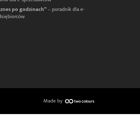
iznes po godzinach”
– poradnik dla e-
dsiębiorców
Made by