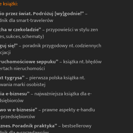
 książki:
io przez świat. Podróżuj [wy]godnie!”
–
dnik dla smart-travelerów
ha w czekoladzie”
– przypowieści w stylu zen
es, sukces, schematy)
guj się!”
– poradnik przygodowy nt. codziennych
jacji
ruchomościowe seppuku”
– książka nt. błędów
ertach nieruchomości
kt tygrysa”
– pierwsza polska książka nt.
wania marki osobistej
lia e-biznesu”
– najważniejsza książka dla e-
dsiębiorców
wo w e-biznesie”
– prawne aspekty e-handlu
e-przedsiębiorców
iznes. Poradnik praktyka”
– bestsellerowy
dnik dla e-sprzedawców