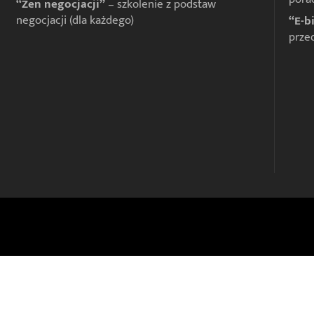
“Zen negocjacji”
– szkolenie z podstaw
negocjacji (dla każdego)
“E-b
prze