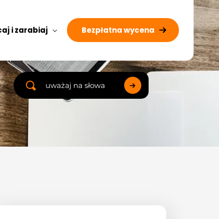
aj i zarabiaj
Bezpłatna wycena
Search
...