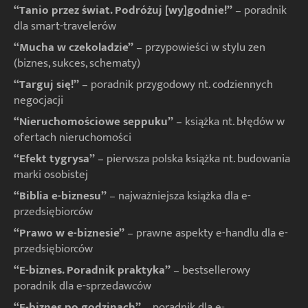
“Tanio przez świat. Podróżuj [wy]godnie!”
– poradnik
dla smart-travelerów
“Mucha w czekoladzie”
– przypowieści w stylu zen
(biznes, sukces, schematy)
“Targuj się!”
– poradnik przygodowy nt. codziennych
negocjacji
“Nieruchomościowe seppuku”
– książka nt. błędów w
ofertach nieruchomości
“Efekt tygrysa”
– pierwsza polska książka nt. budowania
marki osobistej
“Biblia e-biznesu”
– najważniejsza książka dla e-
przedsiębiorców
“Prawo w e-biznesie”
– prawne aspekty e-handlu dla e-
przedsiębiorców
“E-biznes. Poradnik praktyka”
– bestsellerowy
poradnik dla e-sprzedawców
“E-biznes po godzinach”
– poradnik dla e-