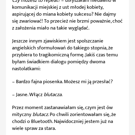
Czy możesz to repeat?
– usłyszałam niedawno w
komunikacji miejskiej z ust młodej kobiety,
aspirującej do miana kobiety sukcesu? Nie dajmy
się zwariować! To przecież nie brzmi poważnie, choć
z założenia miało na takie wyglądać.
Jeszcze innym zjawiskiem jest spolszczanie
angielskich sformułowań do takiego stopnia, że
przybiera to tragikomiczną formę. Jakiś czas temu
byłam świadkiem dialogu pomiędzy dwoma
nastolatkami:
– Bardzo fajna piosenka. Możesz mi ją przesłać?
– Jasne. Włącz
blutacza
.
Przez moment zastanawiałam się, czym jest ów
mityczny
blutacz
. Po chwili zorientowałam się, że
chodzi o Bluetooth. Najwidoczniej jestem już na
wiele spraw za stara.