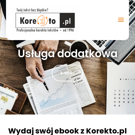
Przejdź
Głó
do
treści
men
Usługa dodatkowa
Wróć
Wydaj swój ebook z Korekto.pl