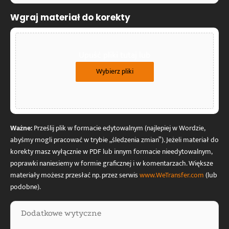
(NIE
wyrazów
Wgraj materiał do korekty
ani
stron!)
Upuść pliki tutaj lub
Wybierz pliki
Ważne:
Prześlij plik w formacie edytowalnym (najlepiej w Wordzie,
abyśmy mogli pracować w trybie „śledzenia zmian”). Jeżeli materiał do
korekty masz wyłącznie w PDF lub innym formacie nieedytowalnym,
poprawki naniesiemy w formie graficznej i w komentarzach. Większe
materiały możesz przesłać np. przez serwis
www.WeTransfer.com
(lub
podobne).
Wytyczne