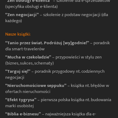
“Zen obsługi e-klienta”
– szkolenie dla e-sprzedawców
(specyfika obsługi e-klienta)
“Zen negocjacji”
– szkolenie z podstaw negocjacji (dla
każdego)
Nasze książki:
“Tanio przez świat. Podróżuj [wy]godnie!”
– poradnik
dla smart-travelerów
“Mucha w czekoladzie”
– przypowieści w stylu zen
(biznes, sukces, schematy)
“Targuj się!”
– poradnik przygodowy nt. codziennych
negocjacji
“Nieruchomościowe seppuku”
– książka nt. błędów w
ofertach nieruchomości
“Efekt tygrysa”
– pierwsza polska książka nt. budowania
marki osobistej
“Biblia e-biznesu”
– najważniejsza książka dla e-