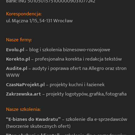
Bank: ING 50105015751000009031077242
Korespondencja:
ul. Mączna 1/15, 54-131 Wrocław
Nasze firmy:
Evolu.pl
– blog i szkolenia biznesowo-rozwojowe
Korekto.pl
– profesjonalna korekta i redakcja tekstów
Audite.pl
– audyty i poprawa ofert na Allegro oraz stron
WWW
CzasNaProjekt.pl
– projekty kuchni i łazienek
Zakrzewska.art
– projekty logotypów, grafika, fotografia
Nasze szkolenia:
“E-biznes do Kwadratu”
– szkolenie dla e-sprzedawców
(tworzenie skutecznych ofert)