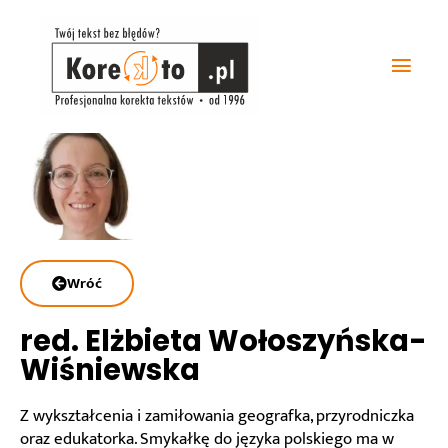
Przejdź
Głó
do
treści
men
Wróć
red. Elżbieta Wołoszyńska-
Wiśniewska
Z wykształcenia i zamiłowania geografka, przyrodniczka
oraz edukatorka. Smykałkę do języka polskiego ma w