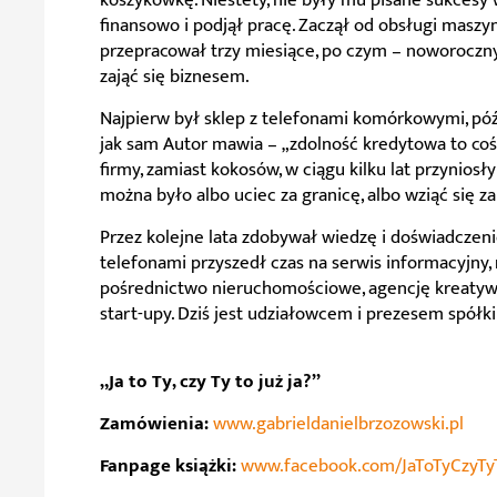
koszykówkę. Niestety, nie były mu pisane sukcesy 
finansowo i podjął pracę. Zaczął od obsługi maszy
przepracował trzy miesiące, po czym – noworoczn
zająć się biznesem.
Najpierw był sklep z telefonami komórkowymi, późni
jak sam Autor mawia – „zdolność kredytowa to coś, 
firmy, zamiast kokosów, w ciągu kilku lat przyniosł
można było albo uciec za granicę, albo wziąć się z
Przez kolejne lata zdobywał wiedzę i doświadczeni
telefonami przyszedł czas na serwis informacyjny,
pośrednictwo nieruchomościowe, agencję kreatywną
start-upy. Dziś jest udziałowcem i prezesem spółki
„Ja to Ty, czy Ty to już ja?”
Zamówienia:
www.gabrieldanielbrzozowski.pl
Fanpage książki:
www.facebook.com/JaToTyCzyTy