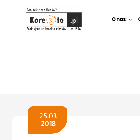
Przejdź
do
treści
O nas
Wróć
25.03
2018