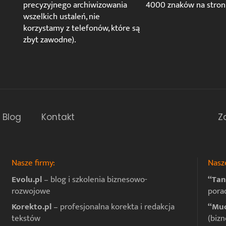
precyzyjnego archiwizowania
4000 znaków na stroni
wszelkich ustaleń, nie
korzystamy z telefonów, które są
zbyt zawodne).
Blog
Kontakt
Z
Nasze firmy:
Nasze
Evolu.pl
– blog i szkolenia biznesowo-
“Tan
rozwojowe
pora
Korekto.pl
– profesjonalna korekta i redakcja
“Muc
tekstów
(bizn