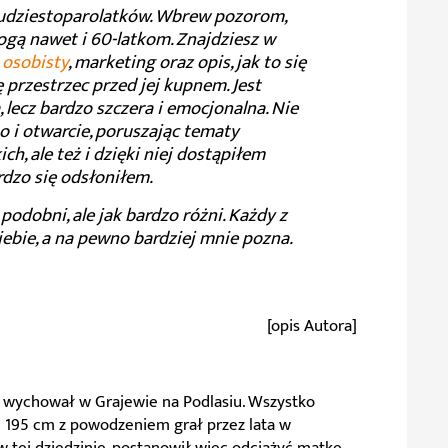
 dwudziestoparolatków. Wbrew pozorom,
gą nawet i 60-latkom. Znajdziesz w
 osobisty
, marketing oraz opis, jak to się
ię przestrzec przed jej kupnem. Jest
lecz bardzo szczera i emocjonalna. Nie
o i otwarcie, poruszając tematy
h, ale też i dzięki niej dostąpiłem
rdzo się odsłoniłem.
odobni, ale jak bardzo różni. Każdy z
siebie, a na pewno bardziej mnie pozna.
[opis Autora]
. i wychował w Grajewie na Podlasiu. Wszystko
 195 cm z powodzeniem grał przez lata w