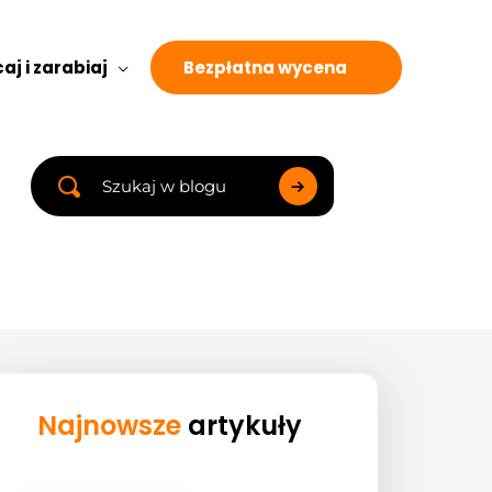
aj i zarabiaj
Bezpłatna wycena
Search
...
Najnowsze
artykuły