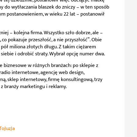
w tej dziedzinie, postanowił więc odciążyć matkę
ny do wytłaczania blaszek do zniczy – w ten sposób
ym postanowieniem, w wieku 22 lat – postanowił
ej – kolejna firma. Wszystko szło dobrze, ale –
co pokazuje przeszłość, a nie przyszłość”. Obie
y pół miliona złotych długu. Z takim ciężarem
a siebie i odrobić straty. Wybrał opcję numer dwa.
e biznesowe w różnych branżach: po sklepie z
 radio internetowe, agencję web design,
, sklep internetowy, firmę konsultingową, trzy
 z branży marketingu i reklamy.
ToJuzJa