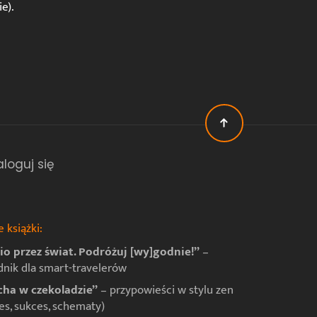
e).
aloguj się
 książki:
io przez świat. Podróżuj [wy]godnie!”
–
dnik dla smart-travelerów
ha w czekoladzie”
– przypowieści w stylu zen
es, sukces, schematy)