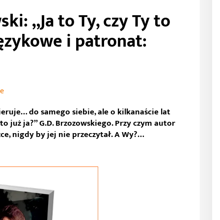
ki: „Ja to Ty, czy Ty to
językowe i patronat:
je
ieruje… do samego siebie, ale o kilkanaście lat
 to już ja?” G.D. Brzozowskiego. Przy czym autor
żce, nigdy by jej nie przeczytał. A Wy?…