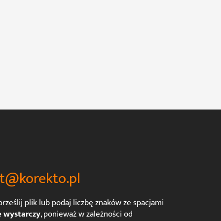
t@korekto.pl
rześlij plik lub podaj liczbę znaków ze spacjami
e wystarczy
, ponieważ w zależności od