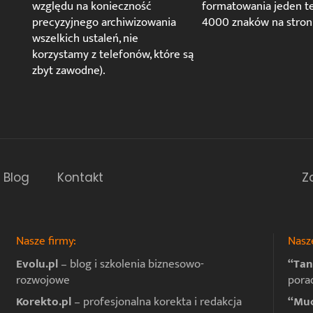
względu na konieczność
formatowania jeden te
precyzyjnego archiwizowania
4000 znaków na stroni
wszelkich ustaleń, nie
korzystamy z telefonów, które są
zbyt zawodne).
Blog
Kontakt
Z
Nasze firmy:
Nasze
Evolu.pl
– blog i szkolenia biznesowo-
“Tan
rozwojowe
pora
Korekto.pl
– profesjonalna korekta i redakcja
“Muc