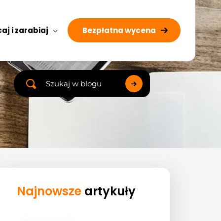
aj i zarabiaj
Bezpłatna wycena
Search
...
Najnowsze
artykuły