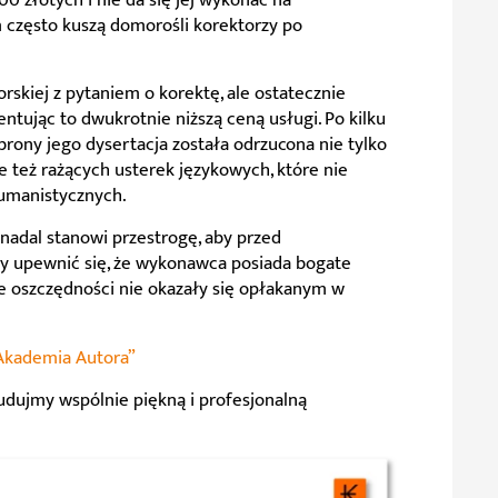
 często kuszą domorośli korektorzy po
orskiej z pytaniem o korektę, ale ostatecznie
ntując to dwukrotnie niższą ceną usługi. Po kilku
rony jego dysertacja została odrzucona nie tylko
 też rażących usterek językowych, które nie
humanistycznych.
e nadal stanowi przestrogę, aby przed
cy upewnić się, że wykonawca posiada bogate
e oszczędności nie okazały się opłakanym w
Akademia Autora”
 budujmy wspólnie piękną i profesjonalną