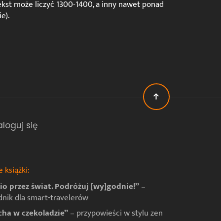
kst może liczyć 1300-1400, a inny nawet ponad
e).
aloguj się
 książki:
io przez świat. Podróżuj [wy]godnie!”
–
dnik dla smart-travelerów
ha w czekoladzie”
– przypowieści w stylu zen