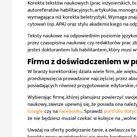
Korekta tekstów naukowych (prac inżynierskich, lic
autoreferatów habilitacyjnych, artykułów, monograf
wymagająca niż korekta beletrystyki. Wymaga znaj
cytowań (np. APA) oraz stylu akademickiego na o
Teksty naukowe na odpowiednim poziomie językow
przez czasopisma naukowe czy redaktorów prac zb
jesteś doktorantem lub habilitantem, który musi wy
Firma z doświadczeniem w 
W branży korektorskiej działa wiele firm, ale więk
przedsięwzięcia prowadzone najczęściej przez abso
posiadających również przygotowanie edytorskie, n
Wybierając firmę, której planujesz powierzyć swoj
naukowy, zawsze upewnij się, że posiada ona nale
Google
czy na
Facebooku
. Sprawdź
portfolio doty
że nie będziesz musiał czekać w kolejce na „wol
Uważaj na oferty podejrzanie tanie, a zwłaszcza t
korekta pracy magisterskiej nie może kosztować 50