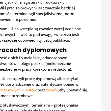
encjackich, magisterskich, doktorskich,
ii i prac zbiorowych) jest znacznie bardziej
omości terminologii specjalistycznej, norm
dpowiednim poziomie.
ym już na wstępie są również wyżej oceniane
iorowych – weź to pod uwagę zwłaszcza jeśli
kazać się odpowiednią liczbą publikacji.
pracach dyplomowych
szość z nich to maleńkie, jednoosobowe
lwentów filologii polskiej (niekoniecznie
iezbędne w pracy korektora i redaktora).
e dziecko, czyli pracę dyplomową albo artykuł
żyte doświadczenie oraz autentyczne opinie w
chczasowych klientów
oraz
zespół
, aby upewnić się,
ne moce przerobowe”.
e z błyskawicznymi terminami – profesjonalna
0 złotych i nie da się jej wykonać na