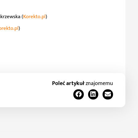
krzewska (
Korekto.pl
)
orekto.pl
)
Poleć artykuł
znajomemu