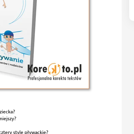
ziecka?
niejszy?
cztery style pływackie?