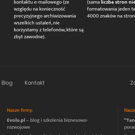
kontaktu e-mailowego (ze
(sama
liczba stron ni
względu na konieczność
formatowania jeden te
precyzyjnego archiwizowania
4000 znaków na stroni
wszelkich ustaleń, nie
korzystamy z telefonów, które są
zbyt zawodne).
Blog
Kontakt
Z
Nasze firmy:
Nasze
Evolu.pl
– blog i szkolenia biznesowo-
“Tan
rozwojowe
pora