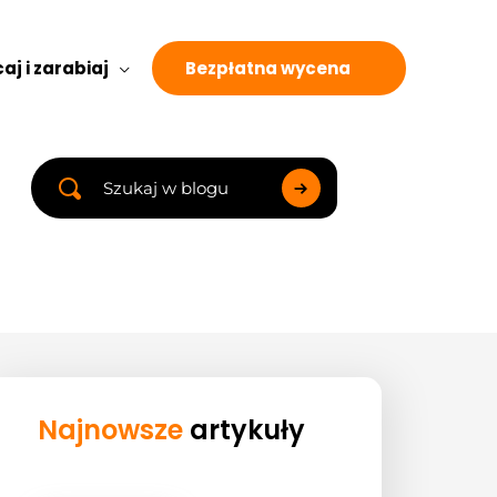
aj i zarabiaj
Bezpłatna wycena
Search
...
Najnowsze
artykuły