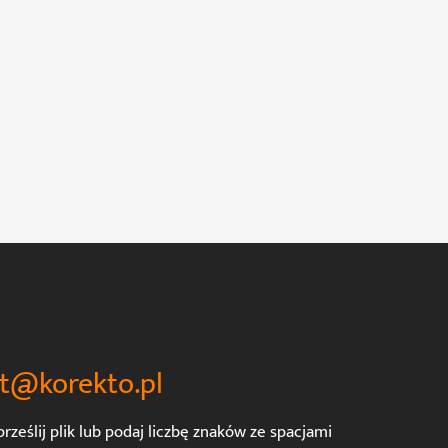
t@korekto.pl
rześlij plik lub podaj liczbę znaków ze spacjami