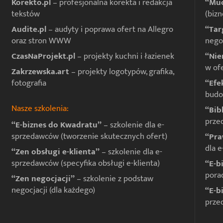
Korekto.pl
– profesjonalna korekta i redakcja
“Muc
tekstów
(bizn
Audite.pl
– audyty i poprawa ofert na Allegro
“Tar
oraz stron WWW
negoc
CzasNaProjekt.pl
– projekty kuchni i łazienek
“Nie
w of
Zakrzewska.art
– projekty logotypów, grafika,
fotografia
“Efe
budo
Nasze szkolenia:
“Bib
prze
“E-biznes do Kwadratu”
– szkolenie dla e-
sprzedawców (tworzenie skutecznych ofert)
“Pra
dla 
“Zen obsługi e-klienta”
– szkolenie dla e-
sprzedawców (specyfika obsługi e-klienta)
“E-b
pora
“Zen negocjacji”
– szkolenie z podstaw
negocjacji (dla każdego)
“E-b
prze