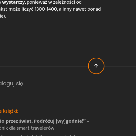
e wystarczy
, ponieważ w zależności od
kst może liczyć 1300-1400, a inny nawet ponad
e).
aloguj się
 książki:
io przez świat. Podróżuj [wy]godnie!”
–
dnik dla smart-travelerów