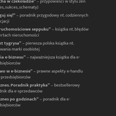
ha w czekoladzie”
– przypowieści w stylu zen
es, sukces, schematy)
guj się!”
– poradnik przygodowy nt. codziennych
jacji
ruchomościowe seppuku”
– książka nt. błędów
ertach nieruchomości
kt tygrysa”
– pierwsza polska książka nt.
wania marki osobistej
lia e-biznesu”
– najważniejsza książka dla e-
dsiębiorców
wo w e-biznesie”
– prawne aspekty e-handlu
e-przedsiębiorców
iznes. Poradnik praktyka”
– bestsellerowy
dnik dla e-sprzedawców
iznes po godzinach”
– poradnik dla e-
dsiębiorców